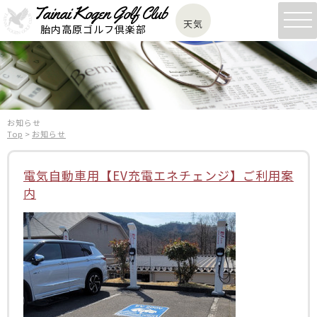
Tainai Kogen Golf Club
Tainai Kogen Golf Club
Tainai Kogen Golf Club
Tainai Kogen Golf Club
navi
天気
天気
天気
天気
胎内高原ゴルフ倶楽部
胎内高原ゴルフ倶楽部
胎内高原ゴルフ倶楽部
胎内高原ゴルフ倶楽部
お知らせ
Top
>
お知らせ
電気自動車用【EV充電エネチェンジ】ご利用案
内