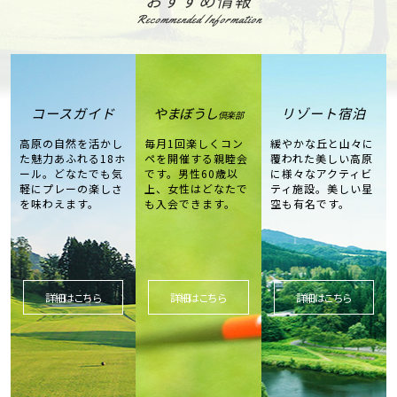
おすすめ情報
Recommended Information
コースガイド
やまぼうし
リゾート宿泊
倶楽部
高原の自然を活かし
毎月1回楽しくコン
緩やかな丘と山々に
た魅力あふれる18ホ
ペを開催する親睦会
覆われた美しい高原
ール。どなたでも気
です。男性60歳以
に様々なアクティビ
軽にプレーの楽しさ
上、女性はどなたで
ティ施設。美しい星
を味わえます。
も入会できます。
空も有名です。
詳細はこちら
詳細はこちら
詳細はこちら