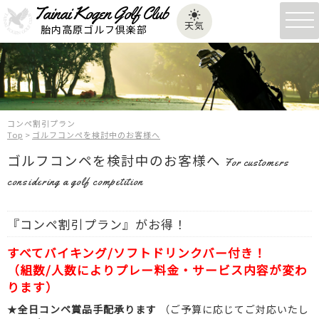
Tainai Kogen Golf Club
Tainai Kogen Golf Club
Tainai Kogen Golf Club
Tainai Kogen Golf Club
navi
天気
天気
天気
天気
胎内高原ゴルフ倶楽部
胎内高原ゴルフ倶楽部
胎内高原ゴルフ倶楽部
胎内高原ゴルフ倶楽部
コンペ割引プラン
Top
>
ゴルフコンペを検討中のお客様へ
ゴルフコンペを検討中のお客様へ
For customers
considering a golf competition
『コンペ割引プラン』がお得！
すべてバイキング/ソフトドリンクバー付き！
（組数/人数によりプレー料金・サービス内容が変わ
ります）
★
全日コンペ賞品手配承ります
（ご予算に応じてご対応いたし